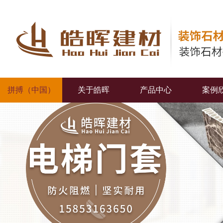
拼搏（中国）
关于皓晖
产品中心
案例