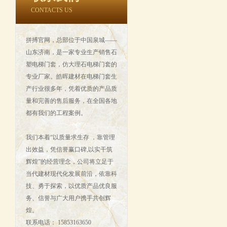
CONTACTS US
拼搏官网，总部位于中国泉城——
山东济南，是一家专业生产销售石
塑电梯门套，仿大理石电梯门套的
专业厂家。皓晖建材在电梯门套生
产行业很多年，凭着优质的产品质
量和完善的售后服务，在全国各地
都有我们的工程案例。
我们本着“以质量求生存 ，靠管理
出效益，凭信誉赢口碑,以实干筑
辉煌”的经营理念，公司将立足于
当代建材现代化发展前沿，依靠科
技、勇于探索，以优质产品优良服
务、信誉与广大用户携手共创辉
煌。
联系电话：
15853163650