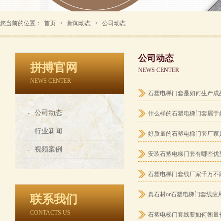
您当前的位置：
首页
>
新闻动态
>
公司动态
公司动态
拼搏官网
NEWS CENTER
NEWS CENTER
石塑电梯门套是如何生产成
公司动态
-
什么样的石塑电梯门套属于
行业新闻
-
好质量的石塑电梯门套厂家
视频案例
-
安装石塑电梯门套有哪些优
石塑电梯门套线厂家千万不
真石材or石塑电梯门套线应
联系我们
CONTACTS US
石塑电梯门套线要如何衡量