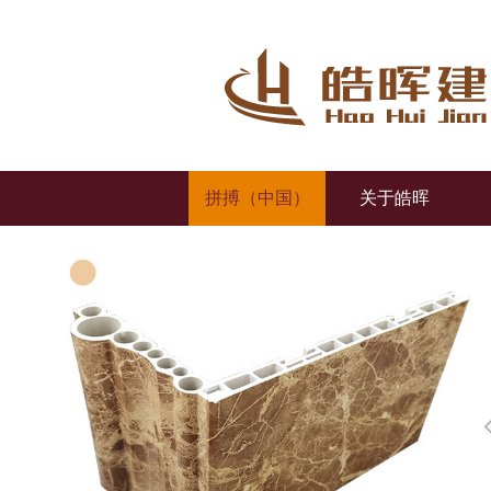
拼搏（中国）
关于皓晖