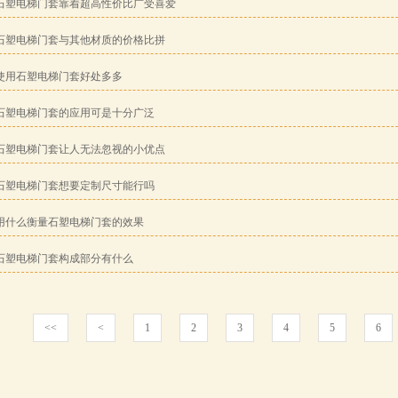
石塑电梯门套靠着超高性价比广受喜爱
石塑电梯门套与其他材质的价格比拼
使用石塑电梯门套好处多多
石塑电梯门套的应用可是十分广泛
石塑电梯门套让人无法忽视的小优点
石塑电梯门套想要定制尺寸能行吗
用什么衡量石塑电梯门套的效果
石塑电梯门套构成部分有什么
<<
<
1
2
3
4
5
6