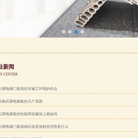
业新闻
S CENTER
石塑电梯门套线应对施工环境的特点
采购石塑电梯套的几个原因
石塑电梯套的性能用在建筑上面如何
石塑电梯门套线相比较其他材质优势是什么