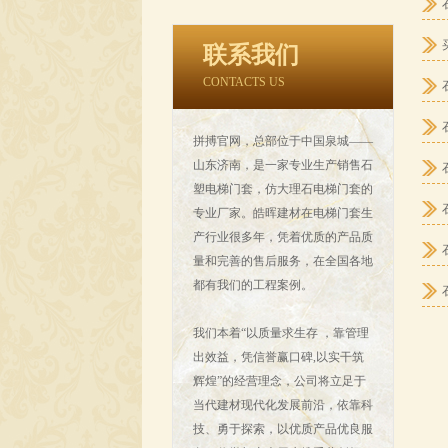
联系我们
CONTACTS US
拼搏官网，总部位于中国泉城——
山东济南，是一家专业生产销售石
塑电梯门套，仿大理石电梯门套的
专业厂家。皓晖建材在电梯门套生
产行业很多年，凭着优质的产品质
量和完善的售后服务，在全国各地
都有我们的工程案例。
我们本着“以质量求生存 ，靠管理
出效益，凭信誉赢口碑,以实干筑
辉煌”的经营理念，公司将立足于
当代建材现代化发展前沿，依靠科
技、勇于探索，以优质产品优良服