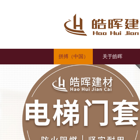
拼搏（中国）
关于皓晖