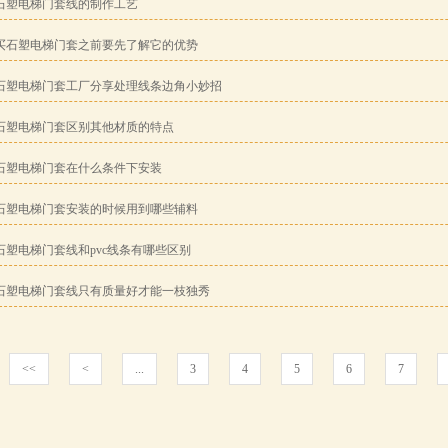
石塑电梯门套线的制作工艺
买石塑电梯门套之前要先了解它的优势
石塑电梯门套工厂分享处理线条边角小妙招
石塑电梯门套区别其他材质的特点
石塑电梯门套在什么条件下安装
石塑电梯门套安装的时候用到哪些辅料
石塑电梯门套线和pvc线条有哪些区别
石塑电梯门套线只有质量好才能一枝独秀
<<
<
...
3
4
5
6
7