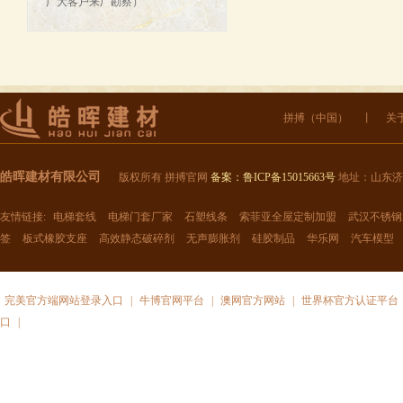
广大客户来厂勘察）
拼搏（中国）
丨
关
皓晖建材有限公司
版权所有 拼搏官网
备案：鲁ICP备15015663号
地址：山东济南华
友情链接:
电梯套线
电梯门套厂家
石塑线条
索菲亚全屋定制加盟
武汉不锈钢
签
板式橡胶支座
高效静态破碎剂
无声膨胀剂
硅胶制品
华乐网
汽车模型
完美官方端网站登录入口
|
牛博官网平台
|
澳网官方网站
|
世界杯官方认证平台
口
|