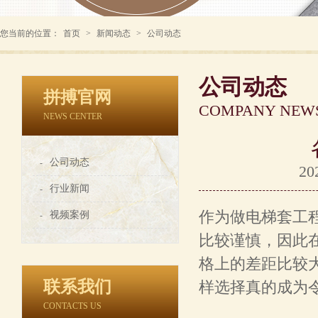
您当前的位置：
首页
>
新闻动态
>
公司动态
公司动态
拼搏官网
COMPANY NEW
NEWS CENTER
公司动态
-
20
行业新闻
-
作为做电梯套工
视频案例
-
比较谨慎，因此
格上的差距比较
联系我们
样选择真的成为
CONTACTS US