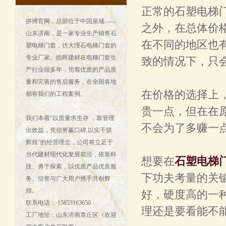
正常的石塑电梯
拼搏官网，总部位于中国泉城——
之外，在总体价
山东济南，是一家专业生产销售石
在不同的地区也
塑电梯门套，仿大理石电梯门套的
专业厂家。皓晖建材在电梯门套生
致的情况下，只
产行业很多年，凭着优质的产品质
量和完善的售后服务，在全国各地
在价格的选择上
都有我们的工程案例。
贵一点，但在在
我们本着“以质量求生存 ，靠管理
不会为了多赚一
出效益，凭信誉赢口碑,以实干筑
辉煌”的经营理念，公司将立足于
当代建材现代化发展前沿，依靠科
想要在
石塑电梯
技、勇于探索，以优质产品优良服
下功夫考量的关
务、信誉与广大用户携手共创辉
煌。
好，硬度高的一
联系电话：
15853163650
理还是要看能不
工厂地址：山东济南章丘区（欢迎