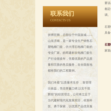
要说
都足
联系我们
调。
CONTACTS US
石塑
具备
拼搏官网，总部位于中国泉城——
山东济南，是一家专业生产销售石
石塑
塑电梯门套，仿大理石电梯门套的
家装
专业厂家。皓晖建材在电梯门套生
产行业很多年，凭着优质的产品质
量和完善的售后服务，在全国各地
都有我们的工程案例。
我们本着“以质量求生存 ，靠管理
出效益，凭信誉赢口碑,以实干筑
辉煌”的经营理念，公司将立足于
当代建材现代化发展前沿，依靠科
技、勇于探索，以优质产品优良服