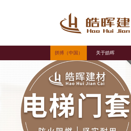
拼搏（中国）
关于皓晖