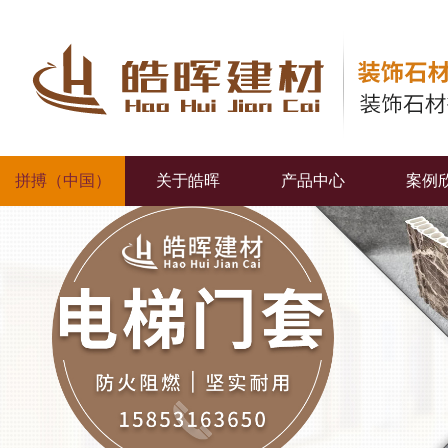
拼搏（中国）
关于皓晖
产品中心
案例