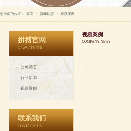
您当前的位置：
首页
>
新闻动态
>
视频案例
视频案例
拼搏官网
COMPANY NEWS
NEWS CENTER
公司动态
-
行业新闻
-
视频案例
-
联系我们
CONTACTS US