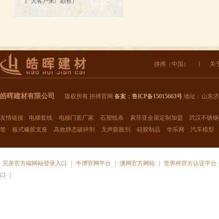
广大客户来厂勘察）
拼搏（中国）
丨
关
皓晖建材有限公司
版权所有 拼搏官网
备案：鲁ICP备15015663号
地址：山东济南华
友情链接:
电梯套线
电梯门套厂家
石塑线条
索菲亚全屋定制加盟
武汉不锈钢
签
板式橡胶支座
高效静态破碎剂
无声膨胀剂
硅胶制品
华乐网
汽车模型
完美官方端网站登录入口
|
牛博官网平台
|
澳网官方网站
|
世界杯官方认证平台
口
|