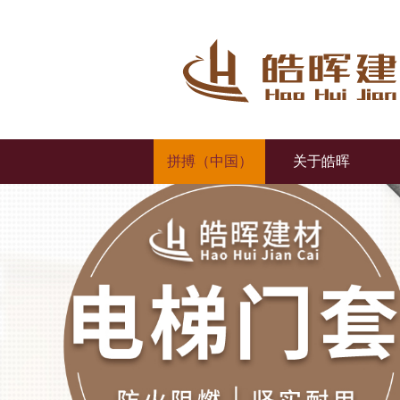
拼搏（中国）
关于皓晖