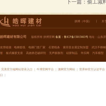
下一篇：
偷工减
拼搏（中国）
丨
关
皓晖建材有限公司
版权所有 拼搏官网
备案：鲁ICP备15015663号
地址：山东济南华
友情链接:
电梯套线
电梯门套厂家
石塑线条
索菲亚全屋定制加盟
武汉不锈钢
签
板式橡胶支座
高效静态破碎剂
无声膨胀剂
硅胶制品
华乐网
汽车模型
完美官方端网站登录入口
|
牛博官网平台
|
澳网官方网站
|
世界杯官方认证平台
口
|