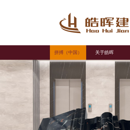
拼搏（中国）
关于皓晖