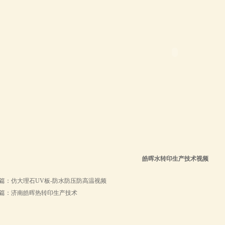
皓晖水转印生产技术视频
篇：
仿大理石UV板-防水防压防高温视频
篇：
济南皓晖热转印生产技术