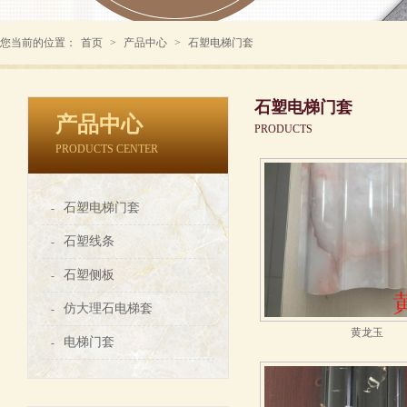
您当前的位置：
首页
>
产品中心
>
石塑电梯门套
石塑电梯门套
产品中心
PRODUCTS
PRODUCTS CENTER
石塑电梯门套
-
石塑线条
-
石塑侧板
-
仿大理石电梯套
-
黄龙玉
电梯门套
-