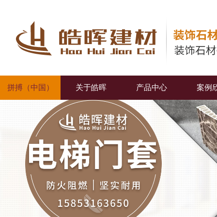
拼搏（中国）
关于皓晖
产品中心
案例