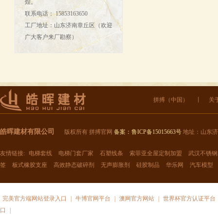
煌。
联系电话：
15853163650
工厂地址：山东济南章丘区（欢迎
广大客户来厂勘察）
拼搏（中国）
丨
关
皓晖建材有限公司
版权所有 拼搏官网
备案：鲁ICP备15015663号
地址：山东济南华
友情链接:
电梯套线
电梯门套厂家
石塑线条
索菲亚全屋定制加盟
武汉不锈钢
签
板式橡胶支座
高效静态破碎剂
无声膨胀剂
硅胶制品
华乐网
汽车模型
完美官方端网站登录入口
|
牛博官网平台
|
澳网官方网站
|
世界杯官方认证平台
口
|