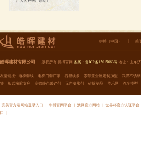
广大客户来厂勘察）
拼搏（中国）
丨
关
皓晖建材有限公司
版权所有 拼搏官网
备案：鲁ICP备15015663号
地址：山东济南华
友情链接:
电梯套线
电梯门套厂家
石塑线条
索菲亚全屋定制加盟
武汉不锈钢
签
板式橡胶支座
高效静态破碎剂
无声膨胀剂
硅胶制品
华乐网
汽车模型
完美官方端网站登录入口
|
牛博官网平台
|
澳网官方网站
|
世界杯官方认证平台
口
|