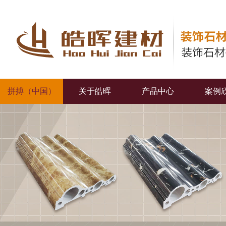
拼搏（中国）
关于皓晖
产品中心
案例