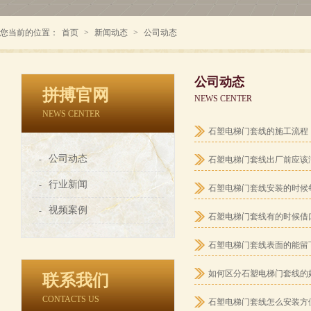
您当前的位置：
首页
>
新闻动态
>
公司动态
公司动态
拼搏官网
NEWS CENTER
NEWS CENTER
石塑电梯门套线的施工流程
公司动态
-
石塑电梯门套线出厂前应该
行业新闻
-
石塑电梯门套线安装的时候
视频案例
-
石塑电梯门套线有的时候借
石塑电梯门套线表面的能留
如何区分石塑电梯门套线的
联系我们
CONTACTS US
石塑电梯门套线怎么安装方