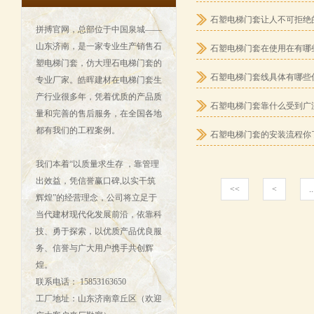
石塑电梯门套让人不可拒绝
拼搏官网，总部位于中国泉城——
山东济南，是一家专业生产销售石
石塑电梯门套在使用在有哪
塑电梯门套，仿大理石电梯门套的
石塑电梯门套线具体有哪些
专业厂家。皓晖建材在电梯门套生
产行业很多年，凭着优质的产品质
石塑电梯门套靠什么受到广
量和完善的售后服务，在全国各地
都有我们的工程案例。
石塑电梯门套的安装流程你
我们本着“以质量求生存 ，靠管理
出效益，凭信誉赢口碑,以实干筑
<<
<
..
辉煌”的经营理念，公司将立足于
当代建材现代化发展前沿，依靠科
技、勇于探索，以优质产品优良服
务、信誉与广大用户携手共创辉
煌。
联系电话：
15853163650
工厂地址：山东济南章丘区（欢迎